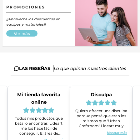
PROMOCIONES
¡¡Aprovecha los descuentos en
equipos y materiales!!
Ver más
LAS RESEÑAS
Lo que opinan nuestros clientes
Mi tienda favorita
Disculpa
online
Quiero ofrecer una disculpa
porque pensé que eran los
Todos mis productos que
mismos que "Urban
batallo encontrar, Lideart
Craftroom" Lideart muy
me los hace fácil de
amables me ayudaron a
conseguir. El área de
Mostrar más
gestionar un problema que
ventas es super amable y