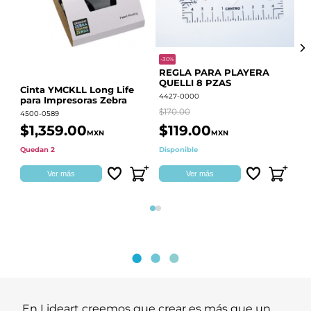
-30%
-68
REGLA PARA PLAYERA
Vi
QUELLI 8 PZAS
22
Cinta YMCKLL Long Life
4427-0000
442
para Impresoras Zebra
$170.00
$39
4500-0589
$1,359.00
$119.00
$
MXN
MXN
Quedan 2
Disponible
Dis
Ver más
Ver más
Página 1
Página 2
En Lideart creemos que crear es más que un