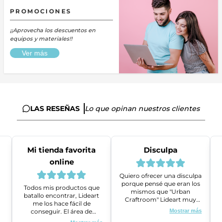
PROMOCIONES
¡¡Aprovecha los descuentos en
equipos y materiales!!
Ver más
LAS RESEÑAS
Lo que opinan nuestros clientes
Mi tienda favorita
Disculpa
online
Quiero ofrecer una disculpa
porque pensé que eran los
Todos mis productos que
mismos que "Urban
batallo encontrar, Lideart
Craftroom" Lideart muy
me los hace fácil de
amables me ayudaron a
conseguir. El área de
Mostrar más
gestionar un problema que
ventas es super amable y