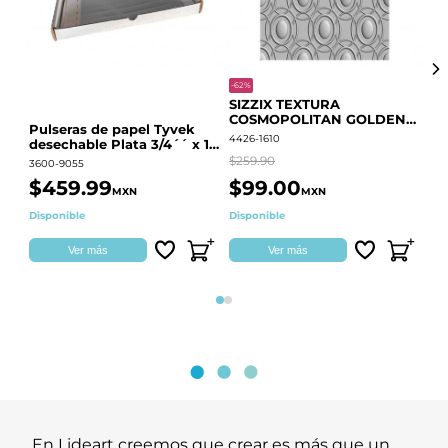
-62%
-20
SIZZIX TEXTURA
CO
COSMOPOLITAN GOLDEN
RE
Pulseras de papel Tyvek
RINGS S.PARK 666700
QU
4426-1610
441
desechable Plata 3/4´´ x 10
´´
$259.90
$18
3600-9055
$459.99
$99.00
$
MXN
MXN
Disponible
Disponible
Ag
Ver más
Ver más
Página 1
Página 2
En Lideart creemos que crear es más que un