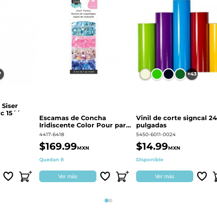
7
+43
 Siser
c 15´´
Escamas de Concha
Vinil de corte signcal 24
Iridiscente Color Pour para
pulgadas
decoración | 359687
4417-6418
5450-6011-0024
$169.99
$14.99
MXN
MXN
Quedan 8
Disponible
Ver más
Ver más
Página 1
Página 2