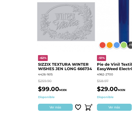
+
-62%
-51%
SIZZIX TEXTURA WINTER
Pie de Vinil Textil
WISHES JEN LONG 666734
EasyWeed Electri
4426-1615
4962-2700
$259.90
$58.97
$99.00
$29.00
MXN
MXN
Disponible
Disponible
Ver más
Ver más