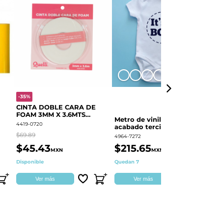
+8
-35%
-
CINTA DOBLE CARA DE
O
FOAM 3MM X 3.6MTS
E
Metro de vinil textil de
QUELLI 1 PIEZA
4419-0720
44
acabado terciopelo
Colortex® Terciopelo
$69.89
$6
4964-7272
$45.43
$215.65
$
MXN
MXN
Disponible
Quedan 7
Di
Ver más
Ver más