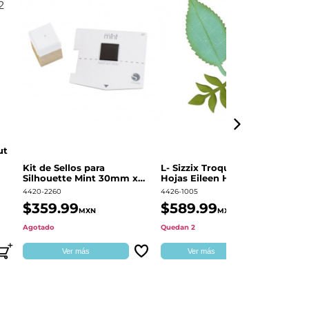
ut
Kit de Sellos para
L- Sizzix Troquel Grueso
Pl
Silhouette Mint 30mm x
Hojas Eileen Hull | 661111
Sw
60mm
4420-2260
4426-1005
49
$359.99
$589.99
$
MXN
MXN
Agotado
Quedan 2
Qu
Ver más
Ver más