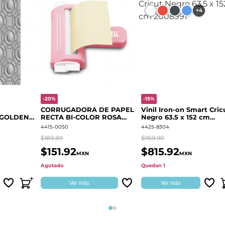
+4
-20%
-15%
CORRUGADORA DE PAPEL
Vinil Iron-on Smart Cric
 GOLDEN
RECTA BI-COLOR ROSA
Negro 63.5 x 152 cm
666700
QUELLI
2008991
4415-0050
4425-8304
$189.89
$959.90
$151.92
$815.92
MXN
MXN
Agotado
Quedan 1
Ver más
Ver más
Página 1
Página 2