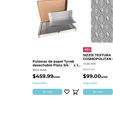
-62%
SIZZIX TEXTURA
COSMOPOLITAN
Pulseras de papel Tyvek
RINGS S.PARK 
4426-1610
desechable Plata 3/4´´ x 10
´´
$259.90
3600-9055
$459.99
$99.00
MXN
MXN
Disponible
Disponible
Ver más
Ver más