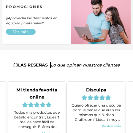
PROMOCIONES
¡¡Aprovecha los descuentos en
equipos y materiales!!
Ver más
LAS RESEÑAS
Lo que opinan nuestros clientes
Mi tienda favorita
Disculpa
online
Quiero ofrecer una disculpa
porque pensé que eran los
Todos mis productos que
mismos que "Urban
batallo encontrar, Lideart
Craftroom" Lideart muy
me los hace fácil de
amables me ayudaron a
conseguir. El área de
Mostrar más
gestionar un problema que
ventas es super amable y