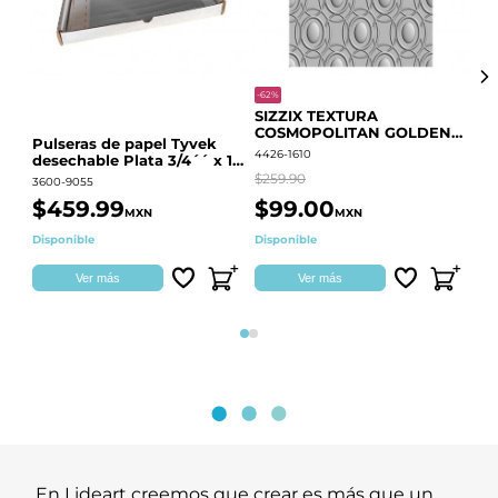
-62%
-20
SIZZIX TEXTURA
CO
COSMOPOLITAN GOLDEN
RE
Pulseras de papel Tyvek
RINGS S.PARK 666700
QU
4426-1610
441
desechable Plata 3/4´´ x 10
´´
$259.90
$18
3600-9055
$459.99
$99.00
$
MXN
MXN
Disponible
Disponible
Ag
Ver más
Ver más
Página 1
Página 2
En Lideart creemos que crear es más que un