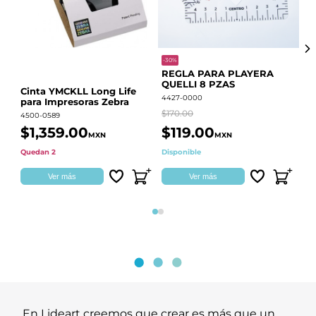
-30%
-68
REGLA PARA PLAYERA
Vi
QUELLI 8 PZAS
22
Cinta YMCKLL Long Life
4427-0000
442
para Impresoras Zebra
$170.00
$39
4500-0589
$1,359.00
$119.00
$
MXN
MXN
Quedan 2
Disponible
Dis
Ver más
Ver más
Página 1
Página 2
En Lideart creemos que crear es más que un