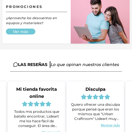
PROMOCIONES
¡¡Aprovecha los descuentos en
equipos y materiales!!
Ver más
LAS RESEÑAS
Lo que opinan nuestros clientes
Mi tienda favorita
Disculpa
online
Quiero ofrecer una disculpa
porque pensé que eran los
Todos mis productos que
mismos que "Urban
batallo encontrar, Lideart
Craftroom" Lideart muy
me los hace fácil de
amables me ayudaron a
conseguir. El área de
Mostrar más
gestionar un problema que
ventas es super amable y