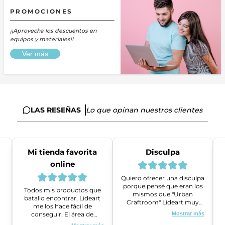
PROMOCIONES
¡¡Aprovecha los descuentos en
equipos y materiales!!
Ver más
LAS RESEÑAS
Lo que opinan nuestros clientes
Mi tienda favorita
Disculpa
online
Quiero ofrecer una disculpa
porque pensé que eran los
Todos mis productos que
mismos que "Urban
batallo encontrar, Lideart
Craftroom" Lideart muy
me los hace fácil de
amables me ayudaron a
conseguir. El área de
Mostrar más
gestionar un problema que
ventas es super amable y