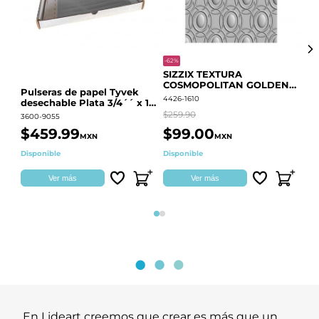
-62%
-20
SIZZIX TEXTURA
CO
COSMOPOLITAN GOLDEN
RE
Pulseras de papel Tyvek
RINGS S.PARK 666700
QU
4426-1610
441
desechable Plata 3/4´´ x 10
´´
$259.90
$18
3600-9055
$459.99
$99.00
$
MXN
MXN
Disponible
Disponible
Ag
Ver más
Ver más
Página 1
Página 2
En Lideart creemos que crear es más que un