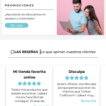
PROMOCIONES
¡¡Aprovecha los descuentos en
equipos y materiales!!
Ver más
LAS RESEÑAS
Lo que opinan nuestros clientes
Mi tienda favorita
Disculpa
online
Quiero ofrecer una disculpa
porque pensé que eran los
Todos mis productos que
mismos que "Urban
batallo encontrar, Lideart
Craftroom" Lideart muy
me los hace fácil de
amables me ayudaron a
conseguir. El área de
Mostrar más
gestionar un problema que
ventas es super amable y