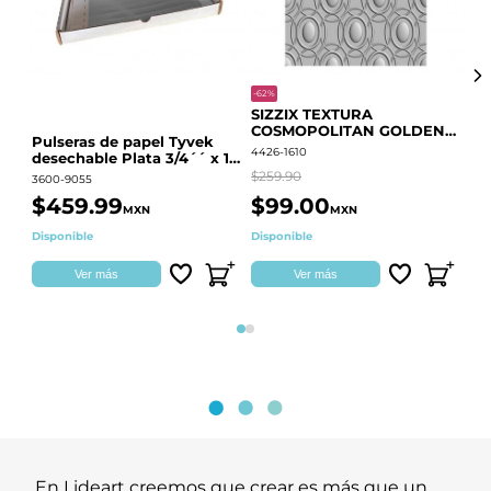
-62%
-20
SIZZIX TEXTURA
CO
COSMOPOLITAN GOLDEN
RE
Pulseras de papel Tyvek
RINGS S.PARK 666700
QU
4426-1610
441
desechable Plata 3/4´´ x 10
´´
$259.90
$18
3600-9055
$459.99
$99.00
$
MXN
MXN
Disponible
Disponible
Ag
Ver más
Ver más
Página 1
Página 2
En Lideart creemos que crear es más que un