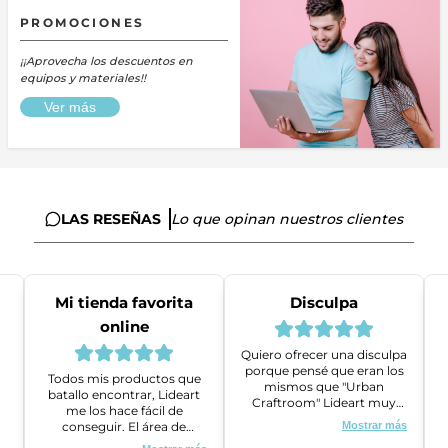
PROMOCIONES
¡¡Aprovecha los descuentos en
equipos y materiales!!
Ver más
LAS RESEÑAS
Lo que opinan nuestros clientes
Mi tienda favorita
Disculpa
online
Quiero ofrecer una disculpa
porque pensé que eran los
Todos mis productos que
mismos que "Urban
batallo encontrar, Lideart
Craftroom" Lideart muy
me los hace fácil de
amables me ayudaron a
conseguir. El área de
Mostrar más
gestionar un problema que
ventas es super amable y