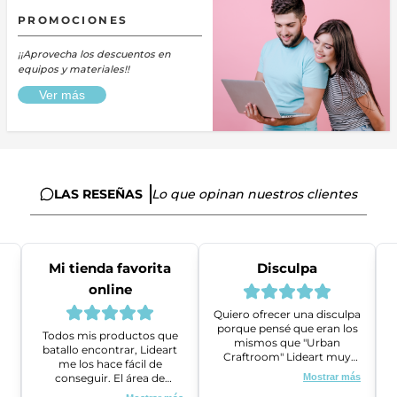
PROMOCIONES
¡¡Aprovecha los descuentos en
equipos y materiales!!
Ver más
LAS RESEÑAS
Lo que opinan nuestros clientes
Mi tienda favorita
Disculpa
online
Quiero ofrecer una disculpa
porque pensé que eran los
Todos mis productos que
mismos que "Urban
batallo encontrar, Lideart
Craftroom" Lideart muy
me los hace fácil de
amables me ayudaron a
conseguir. El área de
Mostrar más
gestionar un problema que
ventas es super amable y