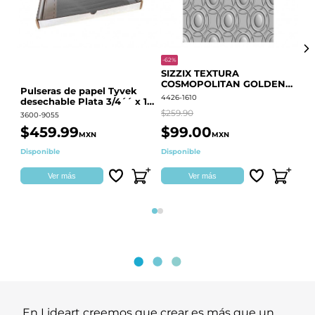
-62%
-20
SIZZIX TEXTURA
CO
COSMOPOLITAN GOLDEN
RE
Pulseras de papel Tyvek
RINGS S.PARK 666700
QU
4426-1610
441
desechable Plata 3/4´´ x 10
´´
$259.90
$18
3600-9055
$459.99
$99.00
$
MXN
MXN
Disponible
Disponible
Ag
Ver más
Ver más
Página 1
Página 2
En Lideart creemos que crear es más que un