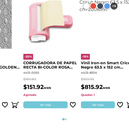
+4
-20%
-15%
CORRUGADORA DE PAPEL
Vinil Iron-on Smart Cric
 GOLDEN
RECTA BI-COLOR ROSA
Negro 63.5 x 152 cm
666700
QUELLI
2008991
4415-0050
4425-8304
$189.89
$959.90
$151.92
$815.92
MXN
MXN
Agotado
Quedan 1
Ver más
Ver más
Página 1
Página 2