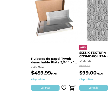
-62%
SIZZIX TEXTURA
COSMOPOLITAN
Pulseras de papel Tyvek
RINGS S.PARK 
4426-1610
desechable Plata 3/4´´ x 10
´´
$259.90
3600-9055
$459.99
$99.00
MXN
MXN
Disponible
Disponible
Ver más
Ver más