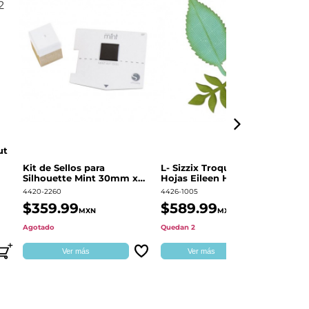
ut
Kit de Sellos para
L- Sizzix Troquel Grueso
Pl
Silhouette Mint 30mm x
Hojas Eileen Hull | 661111
Sw
60mm
4420-2260
4426-1005
49
$359.99
$589.99
$
MXN
MXN
Agotado
Quedan 2
Qu
Ver más
Ver más