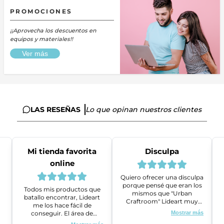
PROMOCIONES
¡¡Aprovecha los descuentos en
equipos y materiales!!
Ver más
LAS RESEÑAS
Lo que opinan nuestros clientes
Mi tienda favorita
Disculpa
online
Quiero ofrecer una disculpa
porque pensé que eran los
Todos mis productos que
mismos que "Urban
batallo encontrar, Lideart
Craftroom" Lideart muy
me los hace fácil de
amables me ayudaron a
conseguir. El área de
Mostrar más
gestionar un problema que
ventas es super amable y