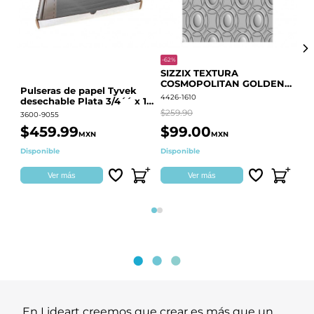
-62%
-20
SIZZIX TEXTURA
CO
COSMOPOLITAN GOLDEN
RE
Pulseras de papel Tyvek
RINGS S.PARK 666700
QU
4426-1610
441
desechable Plata 3/4´´ x 10
´´
$259.90
$18
3600-9055
$459.99
$99.00
$
MXN
MXN
Disponible
Disponible
Ag
Ver más
Ver más
Página 1
Página 2
En Lideart creemos que crear es más que un