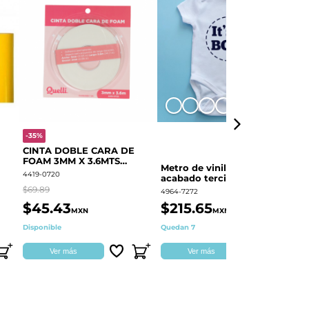
+8
-35%
-
CINTA DOBLE CARA DE
O
FOAM 3MM X 3.6MTS
E
Metro de vinil textil de
QUELLI 1 PIEZA
4419-0720
44
acabado terciopelo
Colortex® Terciopelo
$69.89
$6
4964-7272
$45.43
$215.65
$
MXN
MXN
Disponible
Quedan 7
Di
Ver más
Ver más