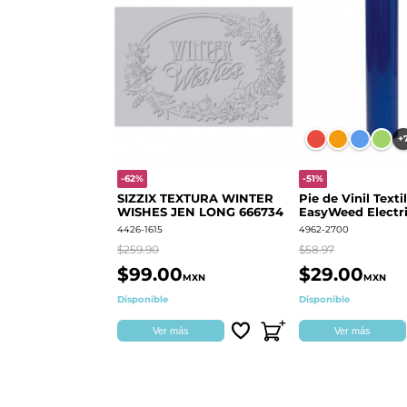
+
-62%
-51%
SIZZIX TEXTURA WINTER
Pie de Vinil Textil
WISHES JEN LONG 666734
EasyWeed Electri
4426-1615
4962-2700
$259.90
$58.97
$99.00
$29.00
MXN
MXN
Disponible
Disponible
Ver más
Ver más