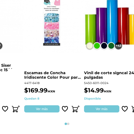
7
+43
 Siser
c 15´´
Escamas de Concha
Vinil de corte signcal 24
Iridiscente Color Pour para
pulgadas
decoración | 359687
4417-6418
5450-6011-0024
$169.99
$14.99
MXN
MXN
Quedan 8
Disponible
Ver más
Ver más
Página 1
Página 2