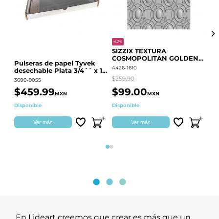
-62%
-20
SIZZIX TEXTURA
CO
COSMOPOLITAN GOLDEN
RE
Pulseras de papel Tyvek
RINGS S.PARK 666700
QU
4426-1610
441
desechable Plata 3/4´´ x 10
´´
$259.90
$18
3600-9055
$459.99
$99.00
$
MXN
MXN
Disponible
Disponible
Ag
Ver más
Ver más
Página 1
Página 2
En Lideart creemos que crear es más que un