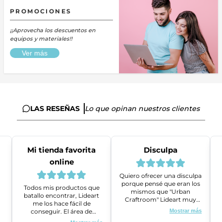
PROMOCIONES
¡¡Aprovecha los descuentos en
equipos y materiales!!
Ver más
LAS RESEÑAS
Lo que opinan nuestros clientes
Mi tienda favorita
Disculpa
online
Quiero ofrecer una disculpa
porque pensé que eran los
Todos mis productos que
mismos que "Urban
batallo encontrar, Lideart
Craftroom" Lideart muy
me los hace fácil de
amables me ayudaron a
conseguir. El área de
Mostrar más
gestionar un problema que
ventas es super amable y