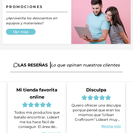
PROMOCIONES
¡¡Aprovecha los descuentos en
equipos y materiales!!
Ver más
LAS RESEÑAS
Lo que opinan nuestros clientes
Mi tienda favorita
Disculpa
online
Quiero ofrecer una disculpa
porque pensé que eran los
Todos mis productos que
mismos que "Urban
batallo encontrar, Lideart
Craftroom" Lideart muy
me los hace fácil de
amables me ayudaron a
conseguir. El área de
Mostrar más
gestionar un problema que
ventas es super amable y