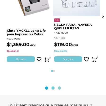
-30%
-68
REGLA PARA PLAYERA
Vi
QUELLI 8 PZAS
22
Cinta YMCKLL Long Life
4427-0000
442
para Impresoras Zebra
$170.00
$39
4500-0589
$1,359.00
$119.00
$
MXN
MXN
Quedan 2
Disponible
Dis
Ver más
Ver más
Página 1
Página 2
En Lideart creemos que crear es más que un