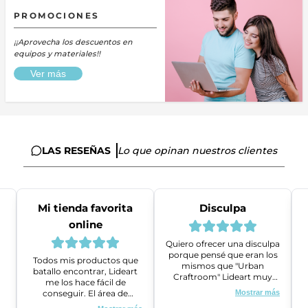
PROMOCIONES
¡¡Aprovecha los descuentos en
equipos y materiales!!
Ver más
LAS RESEÑAS
Lo que opinan nuestros clientes
Mi tienda favorita
Disculpa
online
Quiero ofrecer una disculpa
porque pensé que eran los
Todos mis productos que
mismos que "Urban
batallo encontrar, Lideart
Craftroom" Lideart muy
me los hace fácil de
amables me ayudaron a
conseguir. El área de
Mostrar más
gestionar un problema que
ventas es super amable y