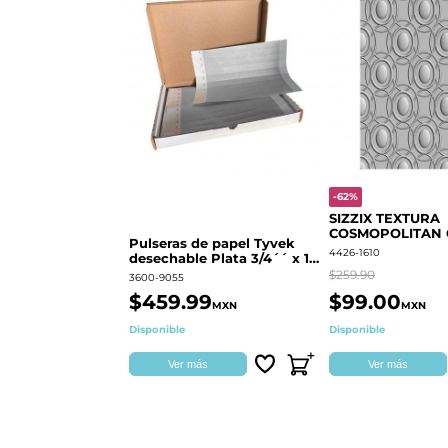
-62%
SIZZIX TEXTURA
COSMOPOLITAN
Pulseras de papel Tyvek
RINGS S.PARK 
4426-1610
desechable Plata 3/4´´ x 10
´´
$259.90
3600-9055
$459.99
$99.00
MXN
MXN
Disponible
Disponible
Ver más
Ver más