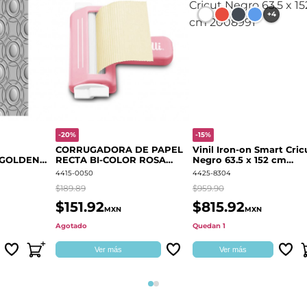
+4
-20%
-15%
CORRUGADORA DE PAPEL
Vinil Iron-on Smart Cric
 GOLDEN
RECTA BI-COLOR ROSA
Negro 63.5 x 152 cm
666700
QUELLI
2008991
4415-0050
4425-8304
$189.89
$959.90
$151.92
$815.92
MXN
MXN
Agotado
Quedan 1
Ver más
Ver más
Página 1
Página 2