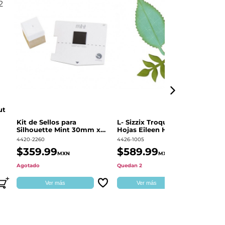
ut
Kit de Sellos para
L- Sizzix Troquel Grueso
Pl
Silhouette Mint 30mm x
Hojas Eileen Hull | 661111
Sw
60mm
4420-2260
4426-1005
49
$359.99
$589.99
$
MXN
MXN
Agotado
Quedan 2
Qu
Ver más
Ver más