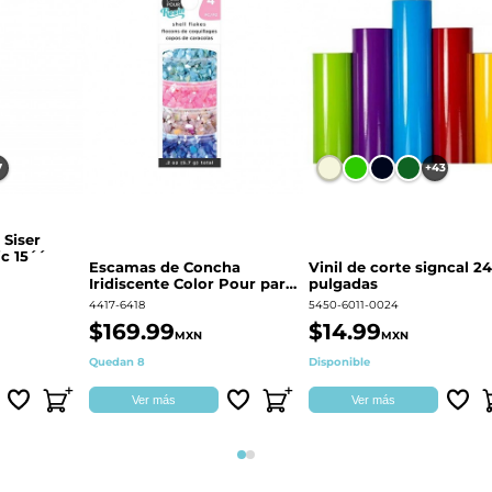
7
+43
 Siser
c 15´´
Escamas de Concha
Vinil de corte signcal 24
Iridiscente Color Pour para
pulgadas
decoración | 359687
4417-6418
5450-6011-0024
$169.99
$14.99
MXN
MXN
Quedan 8
Disponible
Ver más
Ver más
Página 1
Página 2