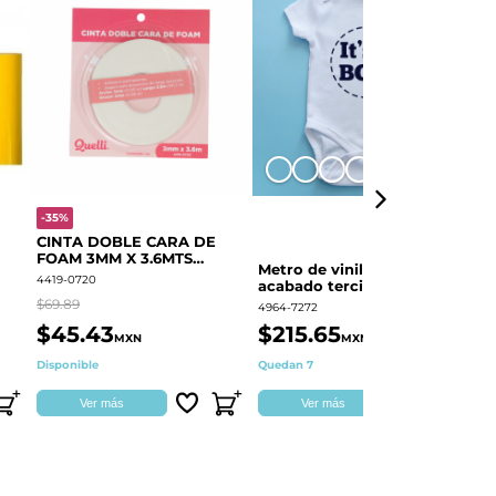
+8
-35%
-
CINTA DOBLE CARA DE
O
FOAM 3MM X 3.6MTS
E
Metro de vinil textil de
QUELLI 1 PIEZA
4419-0720
44
acabado terciopelo
Colortex® Terciopelo
$69.89
$6
4964-7272
$45.43
$215.65
$
MXN
MXN
Disponible
Quedan 7
Di
Ver más
Ver más