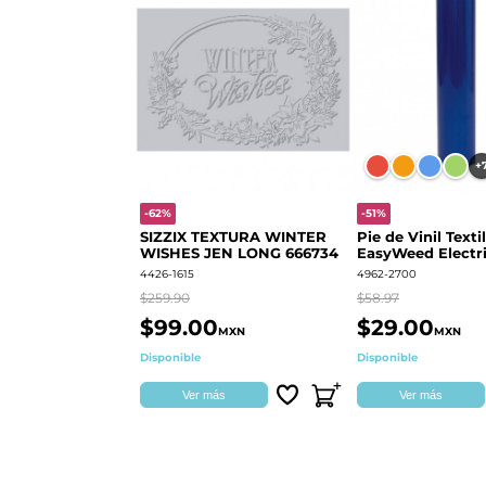
+
-62%
-51%
SIZZIX TEXTURA WINTER
Pie de Vinil Textil
WISHES JEN LONG 666734
EasyWeed Electri
4426-1615
4962-2700
$259.90
$58.97
$99.00
$29.00
MXN
MXN
Disponible
Disponible
Ver más
Ver más