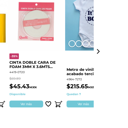
+8
-35%
-
CINTA DOBLE CARA DE
O
FOAM 3MM X 3.6MTS
E
Metro de vinil textil de
QUELLI 1 PIEZA
4419-0720
44
acabado terciopelo
Colortex® Terciopelo
$69.89
$6
4964-7272
$45.43
$215.65
$
MXN
MXN
Disponible
Quedan 7
Di
Ver más
Ver más