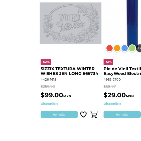
+
-62%
-51%
SIZZIX TEXTURA WINTER
Pie de Vinil Textil
WISHES JEN LONG 666734
EasyWeed Electri
4426-1615
4962-2700
$259.90
$58.97
$99.00
$29.00
MXN
MXN
Disponible
Disponible
Ver más
Ver más