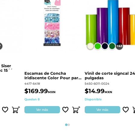
7
+43
 Siser
c 15´´
Escamas de Concha
Vinil de corte signcal 24
Iridiscente Color Pour para
pulgadas
decoración | 359687
4417-6418
5450-6011-0024
$169.99
$14.99
MXN
MXN
Quedan 8
Disponible
Ver más
Ver más
Página 1
Página 2