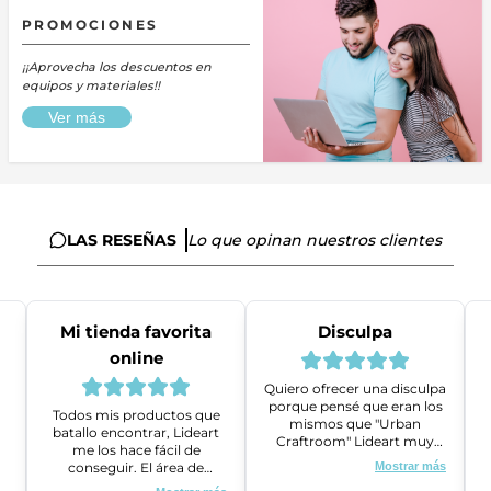
PROMOCIONES
¡¡Aprovecha los descuentos en
equipos y materiales!!
Ver más
LAS RESEÑAS
Lo que opinan nuestros clientes
Mi tienda favorita
Disculpa
online
Quiero ofrecer una disculpa
porque pensé que eran los
Todos mis productos que
mismos que "Urban
batallo encontrar, Lideart
Craftroom" Lideart muy
me los hace fácil de
amables me ayudaron a
conseguir. El área de
Mostrar más
gestionar un problema que
ventas es super amable y