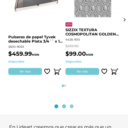
-62%
-20
SIZZIX TEXTURA
CO
COSMOPOLITAN GOLDEN
RE
Pulseras de papel Tyvek
RINGS S.PARK 666700
QU
4426-1610
441
desechable Plata 3/4´´ x 10
´´
$259.90
$18
3600-9055
$459.99
$99.00
$
MXN
MXN
Disponible
Disponible
Ag
Ver más
Ver más
Página 1
Página 2
En Lideart creemos que crear es más que un