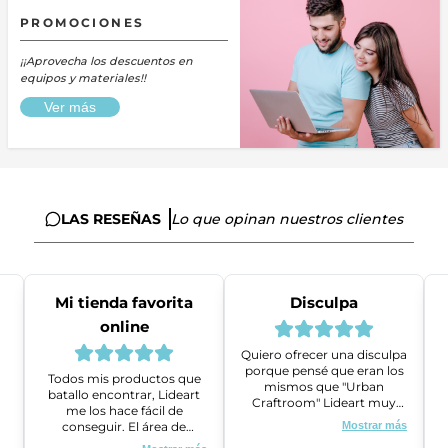
PROMOCIONES
¡¡Aprovecha los descuentos en
equipos y materiales!!
Ver más
LAS RESEÑAS
Lo que opinan nuestros clientes
Mi tienda favorita
Disculpa
online
Quiero ofrecer una disculpa
porque pensé que eran los
Todos mis productos que
mismos que "Urban
batallo encontrar, Lideart
Craftroom" Lideart muy
me los hace fácil de
amables me ayudaron a
conseguir. El área de
Mostrar más
gestionar un problema que
ventas es super amable y