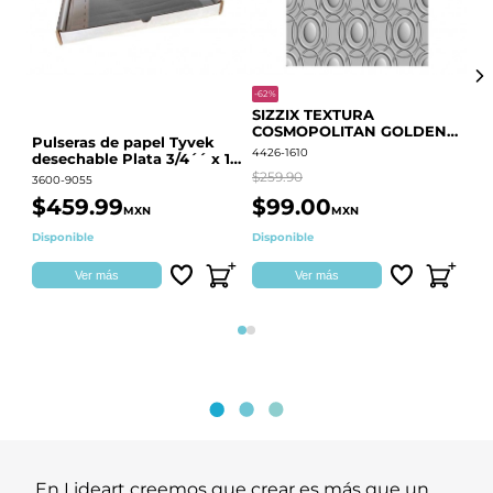
-62%
-20
SIZZIX TEXTURA
CO
COSMOPOLITAN GOLDEN
RE
Pulseras de papel Tyvek
RINGS S.PARK 666700
QU
4426-1610
441
desechable Plata 3/4´´ x 10
´´
$259.90
$18
3600-9055
$459.99
$99.00
$
MXN
MXN
Disponible
Disponible
Ag
Ver más
Ver más
Página 1
Página 2
En Lideart creemos que crear es más que un