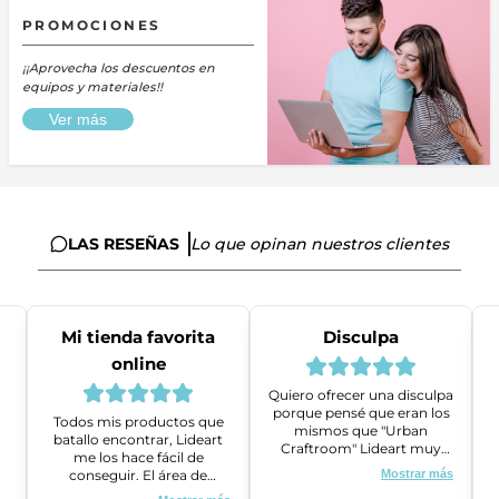
PROMOCIONES
¡¡Aprovecha los descuentos en
equipos y materiales!!
Ver más
LAS RESEÑAS
Lo que opinan nuestros clientes
Mi tienda favorita
Disculpa
online
Quiero ofrecer una disculpa
porque pensé que eran los
Todos mis productos que
mismos que "Urban
batallo encontrar, Lideart
Craftroom" Lideart muy
me los hace fácil de
amables me ayudaron a
conseguir. El área de
Mostrar más
gestionar un problema que
ventas es super amable y