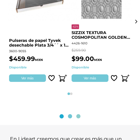
-62%
-20
SIZZIX TEXTURA
CO
COSMOPOLITAN GOLDEN
RE
Pulseras de papel Tyvek
RINGS S.PARK 666700
QU
4426-1610
441
desechable Plata 3/4´´ x 10
´´
$259.90
$18
3600-9055
$459.99
$99.00
$
MXN
MXN
Disponible
Disponible
Ag
Ver más
Ver más
Página 1
Página 2
En Lideart creemos que crear es más que un