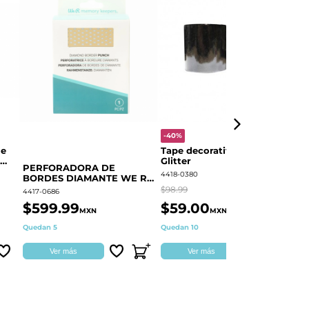
-40%
-
le
Tape decorativo Negro
P
Glitter
BORDE
PERFORADORA DE
F
4418-0380
44
BORDES DIAMANTE WE R
60000373
$98.99
$3
4417-0686
$599.99
$59.00
$
MXN
MXN
Quedan 5
Quedan 10
Di
Ver más
Ver más