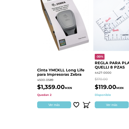
-30%
REGLA PARA PL
QUELLI 8 PZAS
Cinta YMCKLL Long Life
4427-0000
para Impresoras Zebra
$170.00
4500-0589
$1,359.00
$119.00
MXN
MXN
Quedan 2
Disponible
Ver más
Ver más