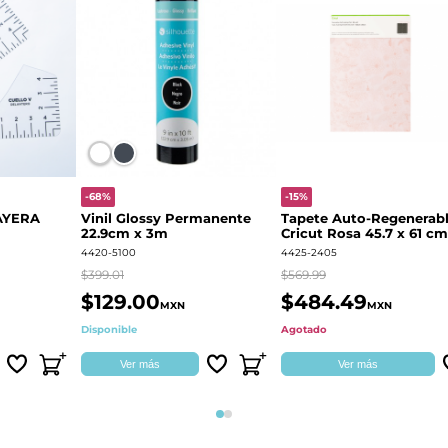
-68%
-15%
AYERA
Vinil Glossy Permanente
Tapete Auto-Regenerab
22.9cm x 3m
Cricut Rosa 45.7 x 61 cm
2004713
4420-5100
4425-2405
$399.01
$569.99
$129.00
$484.49
MXN
MXN
Disponible
Agotado
Ver más
Ver más
Página 1
Página 2