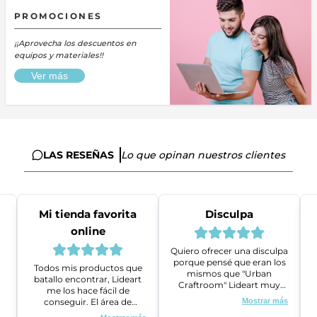
PROMOCIONES
¡¡Aprovecha los descuentos en
equipos y materiales!!
Ver más
LAS RESEÑAS
Lo que opinan nuestros clientes
Mi tienda favorita
Disculpa
online
Quiero ofrecer una disculpa
porque pensé que eran los
Todos mis productos que
mismos que "Urban
batallo encontrar, Lideart
Craftroom" Lideart muy
me los hace fácil de
amables me ayudaron a
conseguir. El área de
Mostrar más
gestionar un problema que
ventas es super amable y