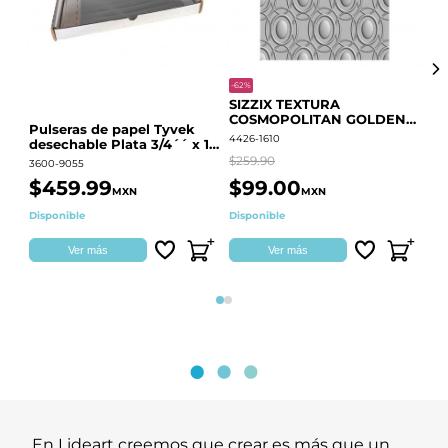
-62%
-20
SIZZIX TEXTURA
CO
COSMOPOLITAN GOLDEN
RE
Pulseras de papel Tyvek
RINGS S.PARK 666700
QU
4426-1610
441
desechable Plata 3/4´´ x 10
´´
$259.90
$18
3600-9055
$459.99
$99.00
$
MXN
MXN
Disponible
Disponible
Ag
Ver más
Ver más
Página 1
Página 2
En Lideart creemos que crear es más que un