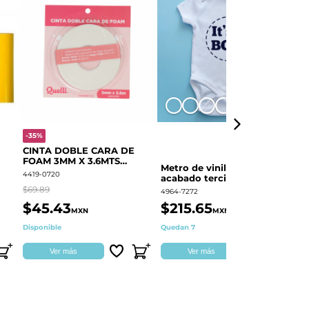
+8
-35%
-
CINTA DOBLE CARA DE
O
FOAM 3MM X 3.6MTS
E
Metro de vinil textil de
QUELLI 1 PIEZA
4419-0720
44
acabado terciopelo
Colortex® Terciopelo
$69.89
$6
4964-7272
$45.43
$215.65
$
MXN
MXN
Disponible
Quedan 7
Di
Ver más
Ver más