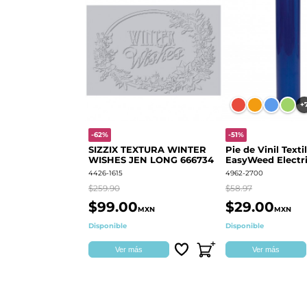
+
-62%
-51%
SIZZIX TEXTURA WINTER
Pie de Vinil Textil
WISHES JEN LONG 666734
EasyWeed Electri
4426-1615
4962-2700
$259.90
$58.97
$99.00
$29.00
MXN
MXN
Disponible
Disponible
Ver más
Ver más