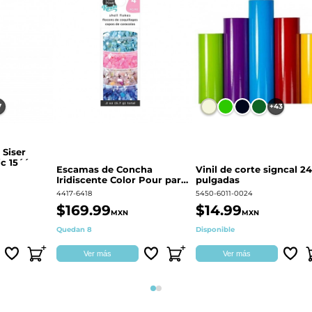
7
+43
 Siser
c 15´´
Escamas de Concha
Vinil de corte signcal 24
Iridiscente Color Pour para
pulgadas
decoración | 359687
4417-6418
5450-6011-0024
$169.99
$14.99
MXN
MXN
Quedan 8
Disponible
Ver más
Ver más
Página 1
Página 2