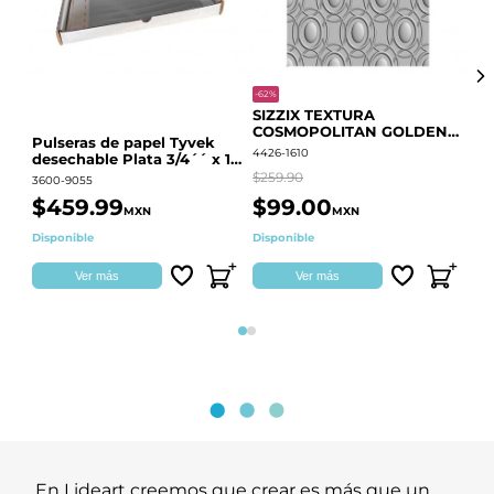
-62%
-20
SIZZIX TEXTURA
CO
COSMOPOLITAN GOLDEN
RE
Pulseras de papel Tyvek
RINGS S.PARK 666700
QU
4426-1610
441
desechable Plata 3/4´´ x 10
´´
$259.90
$18
3600-9055
$459.99
$99.00
$
MXN
MXN
Disponible
Disponible
Ag
Ver más
Ver más
Página 1
Página 2
En Lideart creemos que crear es más que un