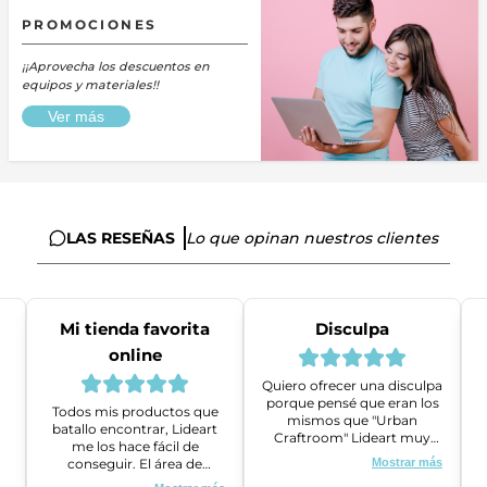
PROMOCIONES
¡¡Aprovecha los descuentos en
equipos y materiales!!
Ver más
LAS RESEÑAS
Lo que opinan nuestros clientes
Mi tienda favorita
Disculpa
online
Quiero ofrecer una disculpa
porque pensé que eran los
Todos mis productos que
mismos que "Urban
batallo encontrar, Lideart
Craftroom" Lideart muy
me los hace fácil de
amables me ayudaron a
conseguir. El área de
Mostrar más
gestionar un problema que
ventas es super amable y