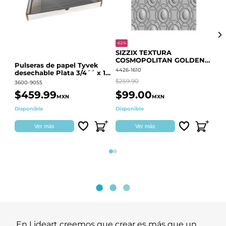
-62%
-20
SIZZIX TEXTURA
CO
COSMOPOLITAN GOLDEN
RE
Pulseras de papel Tyvek
RINGS S.PARK 666700
QU
4426-1610
441
desechable Plata 3/4´´ x 10
´´
$259.90
$18
3600-9055
$459.99
$99.00
$
MXN
MXN
Disponible
Disponible
Ag
Ver más
Ver más
Página 1
Página 2
En Lideart creemos que crear es más que un