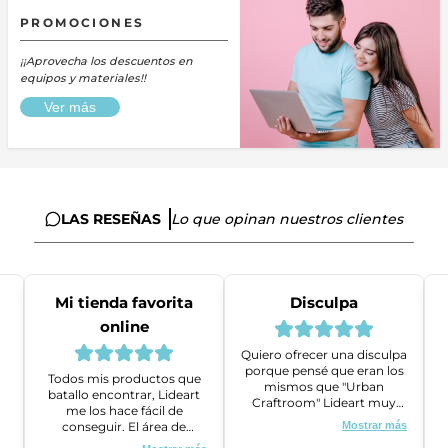
PROMOCIONES
¡¡Aprovecha los descuentos en
equipos y materiales!!
Ver más
LAS RESEÑAS
Lo que opinan nuestros clientes
Mi tienda favorita
Disculpa
online
Quiero ofrecer una disculpa
porque pensé que eran los
Todos mis productos que
mismos que "Urban
batallo encontrar, Lideart
Craftroom" Lideart muy
me los hace fácil de
amables me ayudaron a
conseguir. El área de
Mostrar más
gestionar un problema que
ventas es super amable y