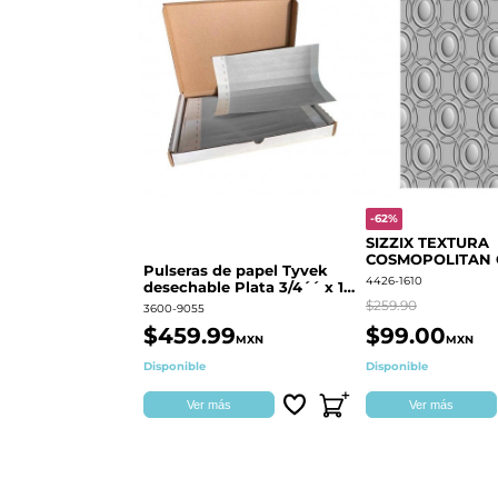
-62%
SIZZIX TEXTURA
COSMOPOLITAN
Pulseras de papel Tyvek
RINGS S.PARK 
4426-1610
desechable Plata 3/4´´ x 10
´´
$259.90
3600-9055
$459.99
$99.00
MXN
MXN
Disponible
Disponible
Ver más
Ver más