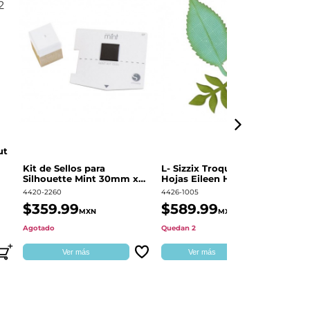
ut
Kit de Sellos para
L- Sizzix Troquel Grueso
Pl
Silhouette Mint 30mm x
Hojas Eileen Hull | 661111
Sw
60mm
4420-2260
4426-1005
49
$359.99
$589.99
$
MXN
MXN
Agotado
Quedan 2
Qu
Ver más
Ver más