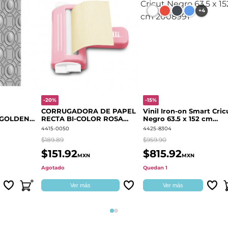
+4
-20%
-15%
CORRUGADORA DE PAPEL
Vinil Iron-on Smart Cric
 GOLDEN
RECTA BI-COLOR ROSA
Negro 63.5 x 152 cm
666700
QUELLI
2008991
4415-0050
4425-8304
$189.89
$959.90
$151.92
$815.92
MXN
MXN
Agotado
Quedan 1
Ver más
Ver más
Página 1
Página 2