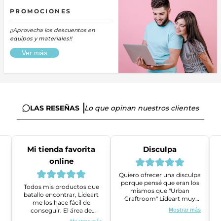
PROMOCIONES
¡¡Aprovecha los descuentos en
equipos y materiales!!
Ver más
LAS RESEÑAS
Lo que opinan nuestros clientes
Mi tienda favorita
Disculpa
online
Quiero ofrecer una disculpa
porque pensé que eran los
Todos mis productos que
mismos que "Urban
batallo encontrar, Lideart
Craftroom" Lideart muy
me los hace fácil de
amables me ayudaron a
conseguir. El área de
Mostrar más
gestionar un problema que
ventas es super amable y