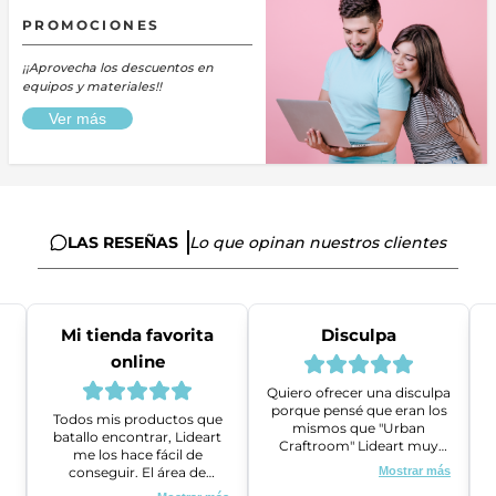
PROMOCIONES
¡¡Aprovecha los descuentos en
equipos y materiales!!
Ver más
LAS RESEÑAS
Lo que opinan nuestros clientes
Mi tienda favorita
Disculpa
online
Quiero ofrecer una disculpa
porque pensé que eran los
Todos mis productos que
mismos que "Urban
batallo encontrar, Lideart
Craftroom" Lideart muy
me los hace fácil de
amables me ayudaron a
conseguir. El área de
Mostrar más
gestionar un problema que
ventas es super amable y