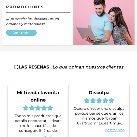
PROMOCIONES
¡¡Aprovecha los descuentos en
equipos y materiales!!
Ver más
LAS RESEÑAS
Lo que opinan nuestros clientes
Mi tienda favorita
Disculpa
online
Quiero ofrecer una disculpa
porque pensé que eran los
Todos mis productos que
mismos que "Urban
batallo encontrar, Lideart
Craftroom" Lideart muy
me los hace fácil de
amables me ayudaron a
conseguir. El área de
Mostrar más
gestionar un problema que
ventas es super amable y