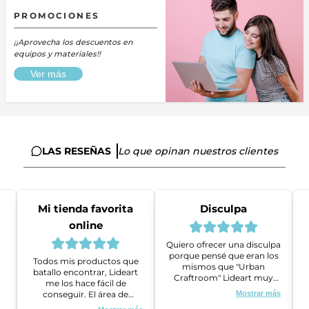
PROMOCIONES
¡¡Aprovecha los descuentos en
equipos y materiales!!
Ver más
LAS RESEÑAS
Lo que opinan nuestros clientes
Mi tienda favorita
Disculpa
online
Quiero ofrecer una disculpa
porque pensé que eran los
Todos mis productos que
mismos que "Urban
batallo encontrar, Lideart
Craftroom" Lideart muy
me los hace fácil de
amables me ayudaron a
conseguir. El área de
Mostrar más
gestionar un problema que
ventas es super amable y