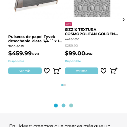
-62%
-20
SIZZIX TEXTURA
CO
COSMOPOLITAN GOLDEN
RE
Pulseras de papel Tyvek
RINGS S.PARK 666700
QU
4426-1610
441
desechable Plata 3/4´´ x 10
´´
$259.90
$18
3600-9055
$459.99
$99.00
$
MXN
MXN
Disponible
Disponible
Ag
Ver más
Ver más
Página 1
Página 2
En Lideart creemos que crear es más que un