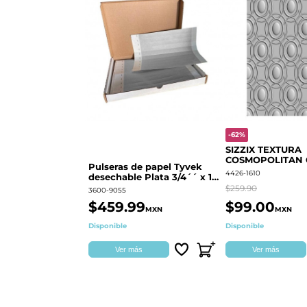
-62%
SIZZIX TEXTURA
COSMOPOLITAN
Pulseras de papel Tyvek
RINGS S.PARK 
4426-1610
desechable Plata 3/4´´ x 10
´´
$259.90
3600-9055
$459.99
$99.00
MXN
MXN
Disponible
Disponible
Ver más
Ver más