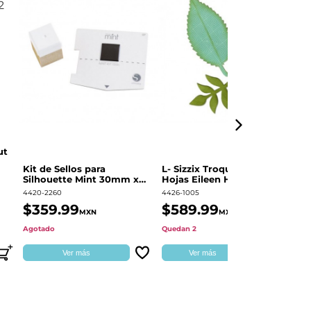
ut
Kit de Sellos para
L- Sizzix Troquel Grueso
Pl
Silhouette Mint 30mm x
Hojas Eileen Hull | 661111
Sw
60mm
4420-2260
4426-1005
49
$359.99
$589.99
$
MXN
MXN
Agotado
Quedan 2
Qu
Ver más
Ver más