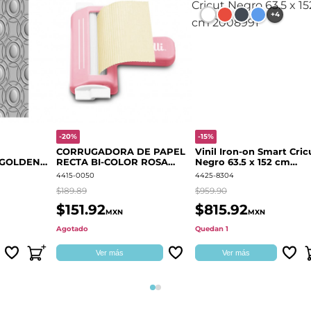
+4
-20%
-15%
CORRUGADORA DE PAPEL
Vinil Iron-on Smart Cric
 GOLDEN
RECTA BI-COLOR ROSA
Negro 63.5 x 152 cm
666700
QUELLI
2008991
4415-0050
4425-8304
$189.89
$959.90
$151.92
$815.92
MXN
MXN
Agotado
Quedan 1
Ver más
Ver más
Página 1
Página 2