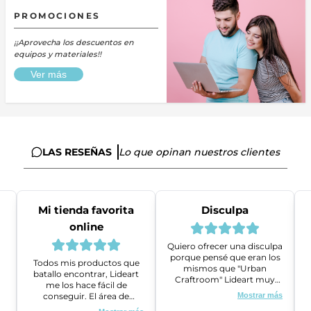
PROMOCIONES
¡¡Aprovecha los descuentos en
equipos y materiales!!
Ver más
LAS RESEÑAS
Lo que opinan nuestros clientes
Mi tienda favorita
Disculpa
online
Quiero ofrecer una disculpa
porque pensé que eran los
Todos mis productos que
mismos que "Urban
batallo encontrar, Lideart
Craftroom" Lideart muy
me los hace fácil de
amables me ayudaron a
conseguir. El área de
Mostrar más
gestionar un problema que
ventas es super amable y