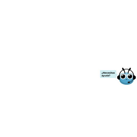
¡ENVÍO GRATIS!
.00
a partir de
$2000
de compra.
Todos los precios ya incluyen IVA
Contacto
Nuestras redes