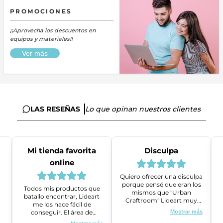
PROMOCIONES
¡¡Aprovecha los descuentos en
equipos y materiales!!
Ver más
LAS RESEÑAS
Lo que opinan nuestros clientes
Mi tienda favorita
Disculpa
online
Quiero ofrecer una disculpa
porque pensé que eran los
Todos mis productos que
mismos que "Urban
batallo encontrar, Lideart
Craftroom" Lideart muy
me los hace fácil de
amables me ayudaron a
conseguir. El área de
Mostrar más
gestionar un problema que
ventas es super amable y