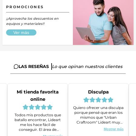
PROMOCIONES
¡¡Aprovecha los descuentos en
equipos y materiales!!
Ver más
LAS RESEÑAS
Lo que opinan nuestros clientes
Mi tienda favorita
Disculpa
online
Quiero ofrecer una disculpa
porque pensé que eran los
Todos mis productos que
mismos que "Urban
batallo encontrar, Lideart
Craftroom" Lideart muy
me los hace fácil de
amables me ayudaron a
conseguir. El área de
Mostrar más
gestionar un problema que
ventas es super amable y