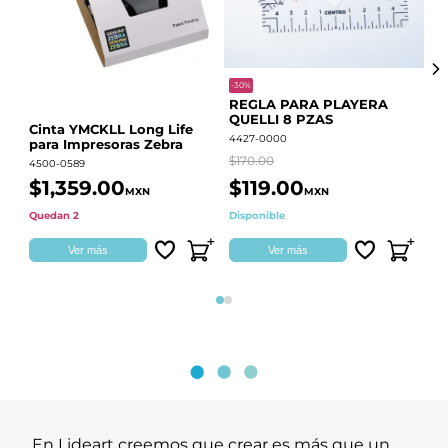
-30%
-68
REGLA PARA PLAYERA
Vi
QUELLI 8 PZAS
22
Cinta YMCKLL Long Life
4427-0000
442
para Impresoras Zebra
$170.00
$39
4500-0589
$1,359.00
$119.00
$
MXN
MXN
Quedan 2
Disponible
Dis
Ver más
Ver más
Página 1
Página 2
En Lideart creemos que crear es más que un