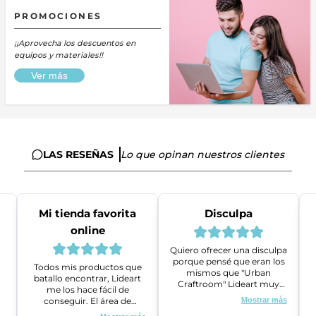
PROMOCIONES
¡¡Aprovecha los descuentos en
equipos y materiales!!
Ver más
LAS RESEÑAS
Lo que opinan nuestros clientes
Mi tienda favorita
Disculpa
online
Quiero ofrecer una disculpa
porque pensé que eran los
Todos mis productos que
mismos que "Urban
batallo encontrar, Lideart
Craftroom" Lideart muy
me los hace fácil de
amables me ayudaron a
conseguir. El área de
Mostrar más
gestionar un problema que
ventas es super amable y