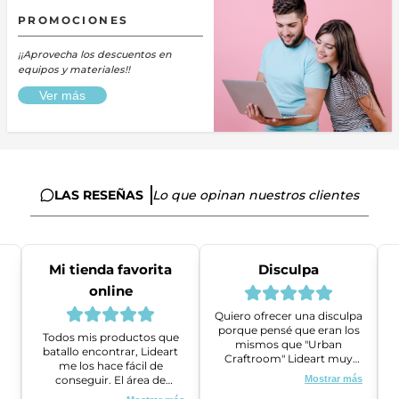
PROMOCIONES
¡¡Aprovecha los descuentos en
equipos y materiales!!
Ver más
LAS RESEÑAS
Lo que opinan nuestros clientes
Mi tienda favorita
Disculpa
online
Quiero ofrecer una disculpa
porque pensé que eran los
Todos mis productos que
mismos que "Urban
batallo encontrar, Lideart
Craftroom" Lideart muy
me los hace fácil de
amables me ayudaron a
conseguir. El área de
Mostrar más
gestionar un problema que
ventas es super amable y