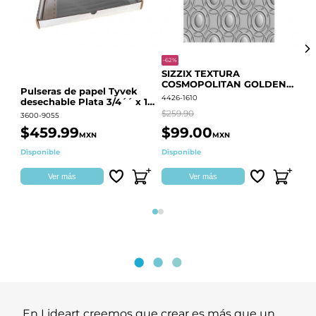
-62%
-20
SIZZIX TEXTURA
CO
COSMOPOLITAN GOLDEN
RE
Pulseras de papel Tyvek
RINGS S.PARK 666700
QU
4426-1610
441
desechable Plata 3/4´´ x 10
´´
$259.90
$18
3600-9055
$459.99
$99.00
$
MXN
MXN
Disponible
Disponible
Ag
Ver más
Ver más
Página 1
Página 2
En Lideart creemos que crear es más que un