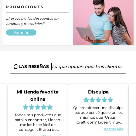
PROMOCIONES
¡¡Aprovecha los descuentos en
equipos y materiales!!
Ver más
LAS RESEÑAS
Lo que opinan nuestros clientes
Mi tienda favorita
Disculpa
online
Quiero ofrecer una disculpa
porque pensé que eran los
Todos mis productos que
mismos que "Urban
batallo encontrar, Lideart
Craftroom" Lideart muy
me los hace fácil de
amables me ayudaron a
conseguir. El área de
Mostrar más
gestionar un problema que
ventas es super amable y