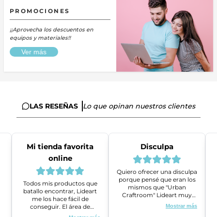
PROMOCIONES
¡¡Aprovecha los descuentos en
equipos y materiales!!
Ver más
LAS RESEÑAS
Lo que opinan nuestros clientes
Mi tienda favorita
Disculpa
online
Quiero ofrecer una disculpa
porque pensé que eran los
Todos mis productos que
mismos que "Urban
batallo encontrar, Lideart
Craftroom" Lideart muy
me los hace fácil de
amables me ayudaron a
conseguir. El área de
Mostrar más
gestionar un problema que
ventas es super amable y