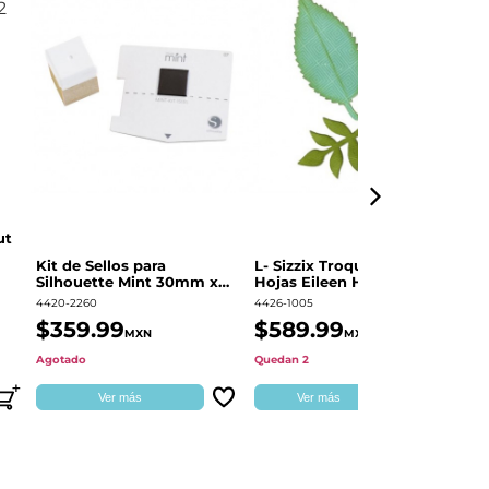
ut
Kit de Sellos para
L- Sizzix Troquel Grueso
Pl
Silhouette Mint 30mm x
Hojas Eileen Hull | 661111
Sw
60mm
4420-2260
4426-1005
49
$359.99
$589.99
$
MXN
MXN
Agotado
Quedan 2
Qu
Ver más
Ver más