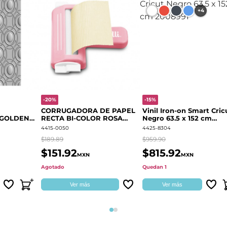
+4
-20%
-15%
CORRUGADORA DE PAPEL
Vinil Iron-on Smart Cric
 GOLDEN
RECTA BI-COLOR ROSA
Negro 63.5 x 152 cm
666700
QUELLI
2008991
4415-0050
4425-8304
$189.89
$959.90
$151.92
$815.92
MXN
MXN
Agotado
Quedan 1
Ver más
Ver más
Página 1
Página 2