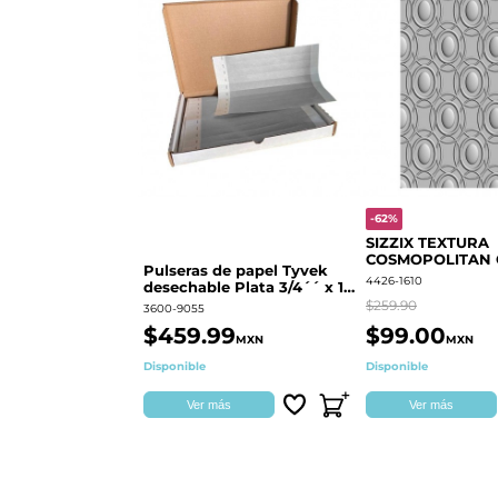
-62%
SIZZIX TEXTURA
COSMOPOLITAN
Pulseras de papel Tyvek
RINGS S.PARK 
4426-1610
desechable Plata 3/4´´ x 10
´´
$259.90
3600-9055
$459.99
$99.00
MXN
MXN
Disponible
Disponible
Ver más
Ver más