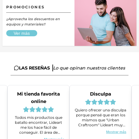
PROMOCIONES
¡¡Aprovecha los descuentos en
equipos y materiales!!
Ver más
LAS RESEÑAS
Lo que opinan nuestros clientes
Mi tienda favorita
Disculpa
online
Quiero ofrecer una disculpa
porque pensé que eran los
Todos mis productos que
mismos que "Urban
batallo encontrar, Lideart
Craftroom" Lideart muy
me los hace fácil de
amables me ayudaron a
conseguir. El área de
Mostrar más
gestionar un problema que
ventas es super amable y