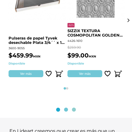
-62%
-20
SIZZIX TEXTURA
CO
COSMOPOLITAN GOLDEN
RE
Pulseras de papel Tyvek
RINGS S.PARK 666700
QU
4426-1610
441
desechable Plata 3/4´´ x 10
´´
$259.90
$18
3600-9055
$459.99
$99.00
$
MXN
MXN
Disponible
Disponible
Ag
Ver más
Ver más
Página 1
Página 2
En Lideart creemos que crear es más que un