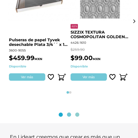
-62%
-20
SIZZIX TEXTURA
CO
COSMOPOLITAN GOLDEN
RE
Pulseras de papel Tyvek
RINGS S.PARK 666700
QU
4426-1610
441
desechable Plata 3/4´´ x 10
´´
$259.90
$18
3600-9055
$459.99
$99.00
$
MXN
MXN
Disponible
Disponible
Ag
Ver más
Ver más
Página 1
Página 2
En Lideart creemos que crear es más que un