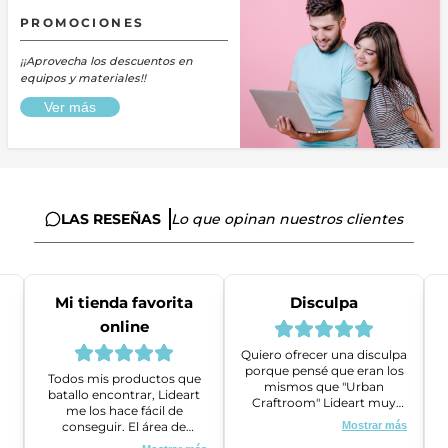
PROMOCIONES
¡¡Aprovecha los descuentos en
equipos y materiales!!
Ver más
LAS RESEÑAS
Lo que opinan nuestros clientes
Mi tienda favorita
Disculpa
online
Quiero ofrecer una disculpa
porque pensé que eran los
Todos mis productos que
mismos que "Urban
batallo encontrar, Lideart
Craftroom" Lideart muy
me los hace fácil de
amables me ayudaron a
conseguir. El área de
Mostrar más
gestionar un problema que
ventas es super amable y