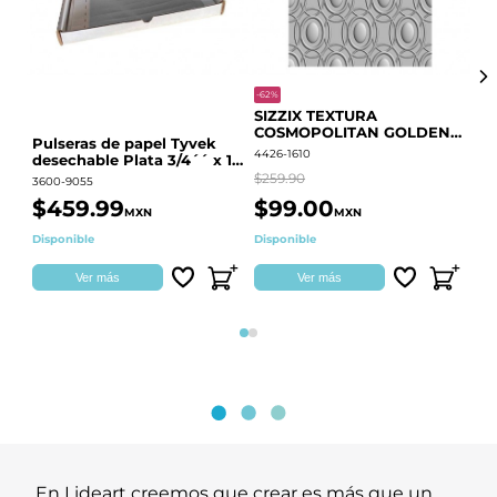
-62%
-20
SIZZIX TEXTURA
CO
COSMOPOLITAN GOLDEN
RE
Pulseras de papel Tyvek
RINGS S.PARK 666700
QU
4426-1610
441
desechable Plata 3/4´´ x 10
´´
$259.90
$18
3600-9055
$459.99
$99.00
$
MXN
MXN
Disponible
Disponible
Ag
Ver más
Ver más
Página 1
Página 2
En Lideart creemos que crear es más que un