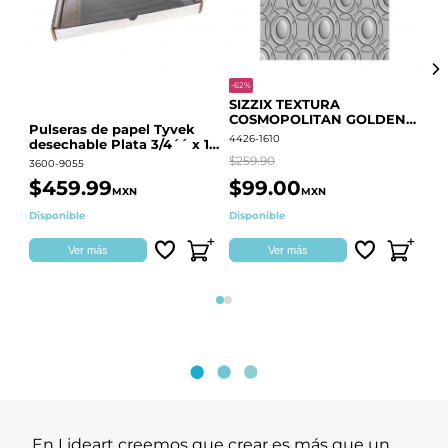
-62%
-20
SIZZIX TEXTURA
CO
COSMOPOLITAN GOLDEN
RE
Pulseras de papel Tyvek
RINGS S.PARK 666700
QU
4426-1610
441
desechable Plata 3/4´´ x 10
´´
$259.90
$18
3600-9055
$459.99
$99.00
$
MXN
MXN
Disponible
Disponible
Ag
Ver más
Ver más
Página 1
Página 2
En Lideart creemos que crear es más que un