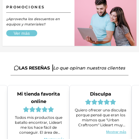
PROMOCIONES
¡¡Aprovecha los descuentos en
equipos y materiales!!
Ver más
LAS RESEÑAS
Lo que opinan nuestros clientes
Mi tienda favorita
Disculpa
online
Quiero ofrecer una disculpa
porque pensé que eran los
Todos mis productos que
mismos que "Urban
batallo encontrar, Lideart
Craftroom" Lideart muy
me los hace fácil de
amables me ayudaron a
conseguir. El área de
Mostrar más
gestionar un problema que
ventas es super amable y