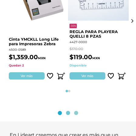
-30%
-68
REGLA PARA PLAYERA
Vi
QUELLI 8 PZAS
22
Cinta YMCKLL Long Life
4427-0000
442
para Impresoras Zebra
$170.00
$39
4500-0589
$1,359.00
$119.00
$
MXN
MXN
Quedan 2
Disponible
Dis
Ver más
Ver más
Página 1
Página 2
En Lideart creemos que crear es más que un