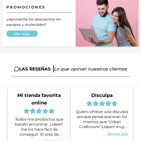
PROMOCIONES
¡¡Aprovecha los descuentos en
equipos y materiales!!
Ver más
LAS RESEÑAS
Lo que opinan nuestros clientes
Mi tienda favorita
Disculpa
online
Quiero ofrecer una disculpa
porque pensé que eran los
Todos mis productos que
mismos que "Urban
batallo encontrar, Lideart
Craftroom" Lideart muy
me los hace fácil de
amables me ayudaron a
conseguir. El área de
Mostrar más
gestionar un problema que
ventas es super amable y