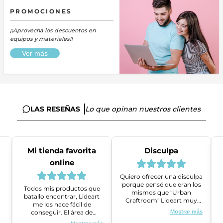
PROMOCIONES
¡¡Aprovecha los descuentos en
equipos y materiales!!
Ver más
LAS RESEÑAS
Lo que opinan nuestros clientes
Mi tienda favorita
Disculpa
online
Quiero ofrecer una disculpa
porque pensé que eran los
Todos mis productos que
mismos que "Urban
batallo encontrar, Lideart
Craftroom" Lideart muy
me los hace fácil de
amables me ayudaron a
conseguir. El área de
Mostrar más
gestionar un problema que
ventas es super amable y