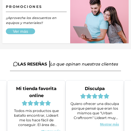
PROMOCIONES
¡¡Aprovecha los descuentos en
equipos y materiales!!
Ver más
LAS RESEÑAS
Lo que opinan nuestros clientes
Mi tienda favorita
Disculpa
online
Quiero ofrecer una disculpa
porque pensé que eran los
Todos mis productos que
mismos que "Urban
batallo encontrar, Lideart
Craftroom" Lideart muy
me los hace fácil de
amables me ayudaron a
conseguir. El área de
Mostrar más
gestionar un problema que
ventas es super amable y