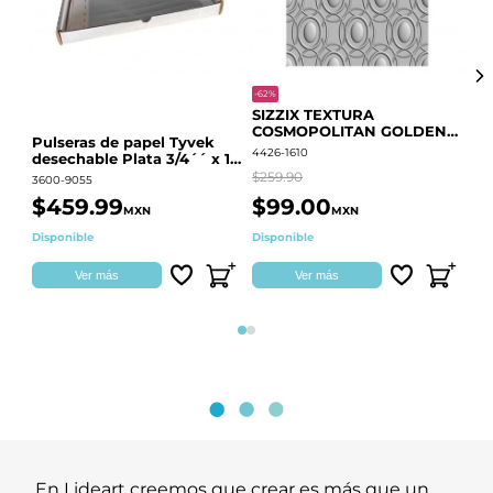
-62%
-20
SIZZIX TEXTURA
CO
COSMOPOLITAN GOLDEN
RE
Pulseras de papel Tyvek
RINGS S.PARK 666700
QU
4426-1610
441
desechable Plata 3/4´´ x 10
´´
$259.90
$18
3600-9055
$459.99
$99.00
$
MXN
MXN
Disponible
Disponible
Ag
Ver más
Ver más
Página 1
Página 2
En Lideart creemos que crear es más que un