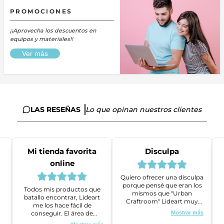
PROMOCIONES
¡¡Aprovecha los descuentos en
equipos y materiales!!
Ver más
LAS RESEÑAS
Lo que opinan nuestros clientes
Mi tienda favorita
Disculpa
online
Quiero ofrecer una disculpa
porque pensé que eran los
Todos mis productos que
mismos que "Urban
batallo encontrar, Lideart
Craftroom" Lideart muy
me los hace fácil de
amables me ayudaron a
conseguir. El área de
Mostrar más
gestionar un problema que
ventas es super amable y